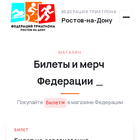
ФЕДЕРАЦИЯ ТРИАТЛОНА
Ростов-на-Дону
МАГАЗИН
Билеты и мерч Федераци
_
ы
т
е
л
и
б
Покупайте
в магазине Федерации
значки
БИЛЕТ